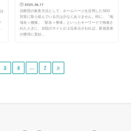
2025.06.17
は
治療院の集客方法として、ホームページを活用したSEO
ン
対策に取り組んでいる方は少なくありません。特に、「地
ド
域名＋腰痛」「駅名＋整体」といったキーワードで検索さ
し
れたときに、自院のサイトが上位表示されれば、新規患者
の獲得に直結…
3
4
…
7
>