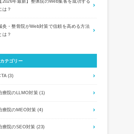
【2026年最新】整体院のWeb集客を成功する
には？
鍼灸・整骨院がWeb対策で信頼を高める方法
とは？
カテゴリー
CTA
(3)
治療院のLLMO対策
(1)
治療院のMEO対策
(4)
治療院のSEO対策
(23)