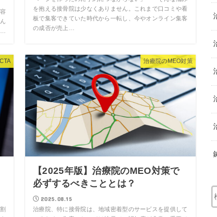
…
を抱える接骨院は少なくありません。これまで口コミや看
容
板で集客できていた時代から一転し、今やオンライン集客
ん
の成否が売上…
…
CTA
治療院のMEO対策
と
【2025年版】治療院のMEO対策で
必ずするべきこととは？
2025.08.15
割
治療院、特に接骨院は、地域密着型のサービスを提供して