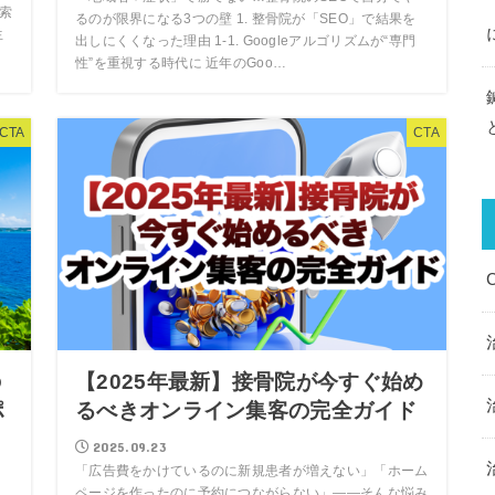
検索
るのが限界になる3つの壁 1. 整骨院が「SEO」で結果を
生
出しにくくなった理由 1-1. Googleアルゴリズムが“専門
性”を重視する時代に 近年のGoo…
CTA
CTA
の
【2025年最新】接骨院が今すぐ始め
ポ
るべきオンライン集客の完全ガイド
2025.09.23
「広告費をかけているのに新規患者が増えない」「ホーム
ページを作ったのに予約につながらない」——そんな悩み