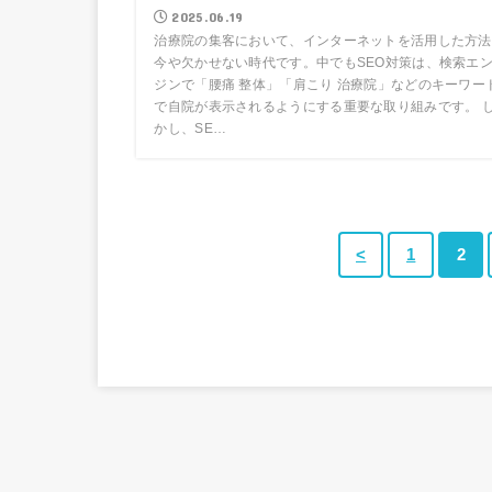
2025.06.19
治療院の集客において、インターネットを活用した方法
今や欠かせない時代です。中でもSEO対策は、検索エ
ジンで「腰痛 整体」「肩こり 治療院」などのキーワー
で自院が表示されるようにする重要な取り組みです。 
かし、SE…
<
1
2