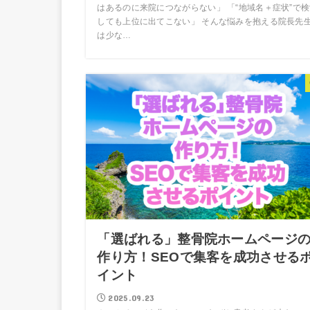
はあるのに来院につながらない」 「“地域名＋症状”で
しても上位に出てこない」 そんな悩みを抱える院長先
は少な…
「選ばれる」整骨院ホームページ
作り方！SEOで集客を成功させる
イント
2025.09.23