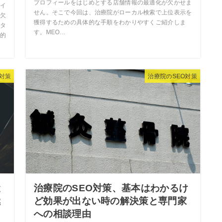
プロフィールをはじめとする店舗情報の最適化が欠かせま
イ
せん。そこで今回は、治療院がローカル検索で上位表示を
欠
獲得するための具体的な手順をわかりやすくご紹介しま
タ
す。MEO…
的
O対策
治療院のSEO対策
と
治療院のSEO対策、基本はわかるけ
極
ど効果が出ない時の解決策と専門家
への相談理由