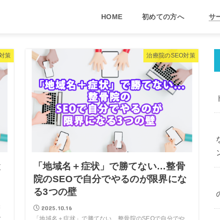
HOME
初めての方へ
サ
O対策
治療院のSEO対策
と
「地域名＋症状」で勝てない…整骨
院のSEOで自分でやるのが限界にな
る3つの壁
訣
2025.10.16
ス
「地域名＋症状」で勝てない…整骨院のSEOで自分でや