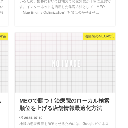
タ
いるため、集客においては地元での認知度が非常に重要で
い
す。インターネットを活用した集客方法として、MEO
設
（Map Engine Optimization）対策は欠かせませ…
O対策
治療院のMEO対策
ム
MEOで勝つ！治療院のローカル検索
リ
順位を上げる店舗情報最適化方法
2025.07.10
地域の患者獲得を加速させるためには、Googleビジネス