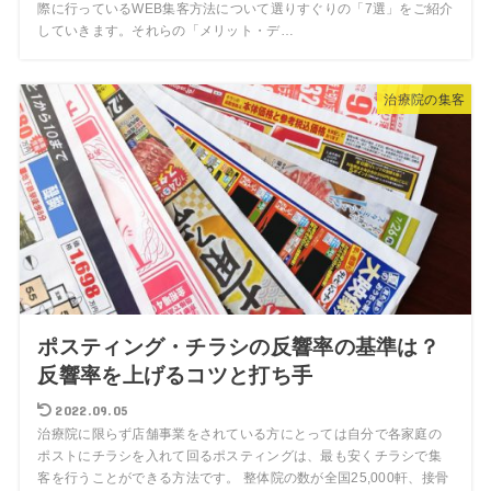
際に行っているWEB集客方法について選りすぐりの「7選」をご紹介
していきます。それらの「メリット・デ…
治療院の集客
ポスティング・チラシの反響率の基準は？
反響率を上げるコツと打ち手
2022.09.05
治療院に限らず店舗事業をされている方にとっては自分で各家庭の
ポストにチラシを入れて回るポスティングは、最も安くチラシで集
客を行うことができる方法です。 整体院の数が全国25,000軒、接骨