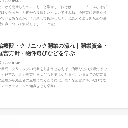
2022.09.02
せっかく開業したのに「もっと準備しておけば・・・」「こんなはず
ではなかった」と後から後悔したくないですよね。今開業に興味を持
っているあなたが、「開業して良かった！」と思えるよう開業前の基
礎知識について解説します。 この記…
治療院・クリニック開業の流れ｜開業資金・
経営方針・物件選びなどを学ぶ
2022.07.01
治療院・クリニックの開業をしようと思えば、治療などの技術だけで
なく経営スキルや事業計画なども必要になります。いままでの従業員
の立場から経営者の立場になるためには、様々な経営スキルだけでな
くマーケティングの知識なども必要に…