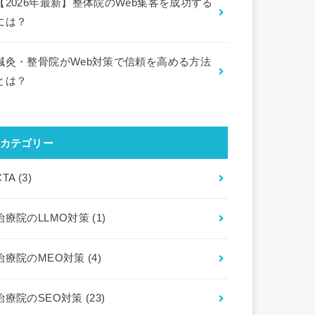
【2026年最新】整体院のWeb集客を成功する
には？
鍼灸・整骨院がWeb対策で信頼を高める方法
とは？
カテゴリー
CTA
(3)
治療院のLLMO対策
(1)
治療院のMEO対策
(4)
治療院のSEO対策
(23)