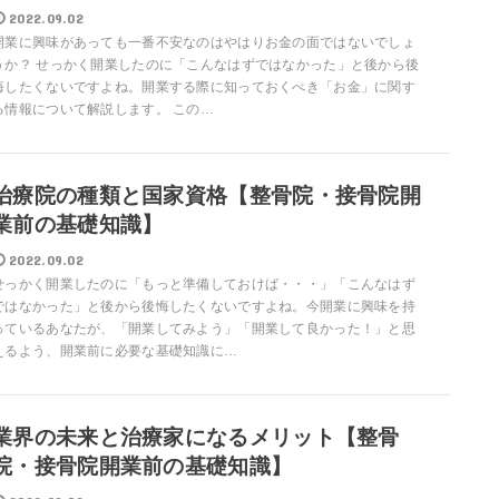
2022.09.02
開業に興味があっても一番不安なのはやはりお金の面ではないでしょ
うか？ せっかく開業したのに「こんなはずではなかった」と後から後
悔したくないですよね。開業する際に知っておくべき「お金」に関す
る情報について解説します。 この…
治療院の種類と国家資格【整骨院・接骨院開
業前の基礎知識】
2022.09.02
せっかく開業したのに「もっと準備しておけば・・・」「こんなはず
ではなかった」と後から後悔したくないですよね。今開業に興味を持
っているあなたが、「開業してみよう」「開業して良かった！」と思
えるよう、開業前に必要な基礎知識に…
業界の未来と治療家になるメリット【整骨
院・接骨院開業前の基礎知識】